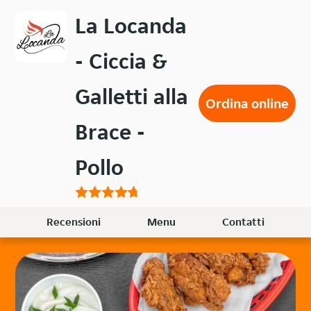
Passa
La Locanda
al
contenuto
- Ciccia &
principale
Galletti alla
Ordina online
Brace -
Pollo
Recensioni
Menu
Contatti